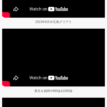
2023年8月＠広島グリアリ
認定OWSｻｰｷｯﾄｼﾘｰｽﾞ男子
認定OWSｻｰｷｯﾄｼﾘｰｽﾞ女子
東京＆福岡✕800金&1500金