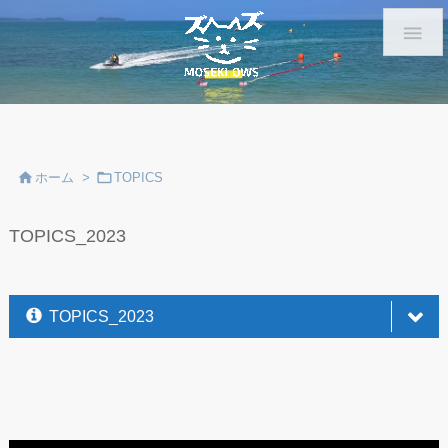



ホーム
>
TOPICS
TOPICS_2023
TOPICS_2023
OWS
検定&泳力検定@広島
OWS
ｻｰｷｯﾄｼﾘｰｽﾞ参戦
世界ﾏｽﾀｰｽﾞ参戦
OWS
3km