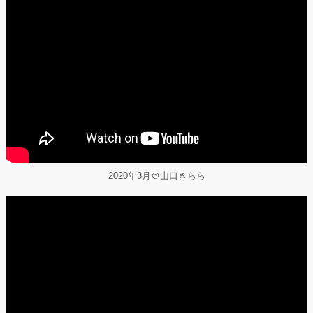
OWS
10マイルチャレンジ
Fina認証
OWS
水着Get！
OWS
ｺｰﾁ3研修受講済
OWL
Finished with Bib 748 in OWS 3
km
2020年3月＠山口きらら
38 seconds · Clipped by ZOOMIES · Original
video "Open Water | Men | World Aquatics M
asters ...
https://www.youtube.com/clip/UgkxEGPIP6ETx08CxZAi45Ecyh5523M...