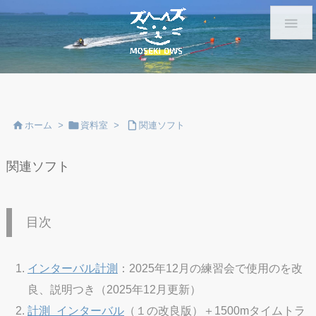




ホーム
>
資料室
>
関連ソフト
関連ソフト
目次
インターバル計測
：2025年12月の練習会で使用のを改
良、説明つき（2025年12月更新）
計測_インターバル
（１の改良版）＋1500mタイムトラ