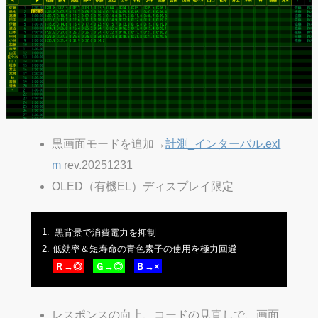
黒画面モードを追加→
計測_インターバル.exl
m
rev.20251231
OLED（有機EL）ディスプレイ限定
黒背景で消費電力を抑制
低効率＆短寿命の青色素子の使用を極力回避
Ｒ→◎
Ｇ→◎
Ｂ→×
レスポンスの向上、コードの見直しで、画面