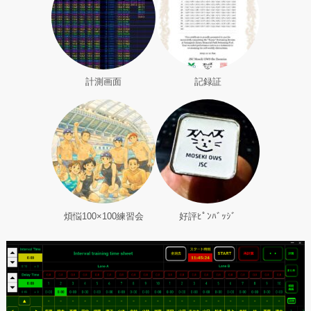
計測画面
記録証
煩悩100×100練習会
好評ﾋﾟﾝﾊﾞｯｼﾞ