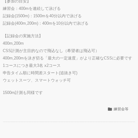
【参加の目安】
練習会：400mを連続して泳げる
記録会(1500m)：1500mを40分以内で泳げる
記録会(400m,200m)：400mを10分以内で泳げる
【記録会の実施方法】
400m,200m
CSS計測が主目的なので飛込なし（希望者は飛込可）
400m,200mを泳ぎ切る「最大の一定速度」がより正確なCSSに必要です
1コースにつき最大3名 x2コース
申告タイム順に時間差スタート(追抜き可)
ウェットスーツ、スマートウォッチ可
1500m計測も同様です

練習会等