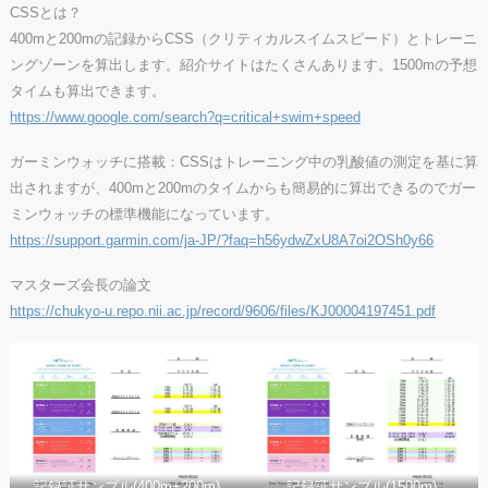
CSSとは？
400mと200mの記録からCSS（クリティカルスイムスピード）とトレーニ
ングゾーンを算出します。紹介サイトはたくさんあります。1500mの予想
タイムも算出できます。
https://www.google.com/search?q=critical+swim+speed
ガーミンウォッチに搭載：CSSはトレーニング中の乳酸値の測定を基に算
出されますが、400mと200mのタイムからも簡易的に算出できるのでガー
ミンウォッチの標準機能になっています。
https://support.garmin.com/ja-JP/?faq=h56ydwZxU8A7oi2OSh0y66
マスターズ会長の論文
https://chukyo-u.repo.nii.ac.jp/record/9606/files/KJ00004197451.pdf
記録証サンプル(400m+200m)
記録証サンプル(1500m)